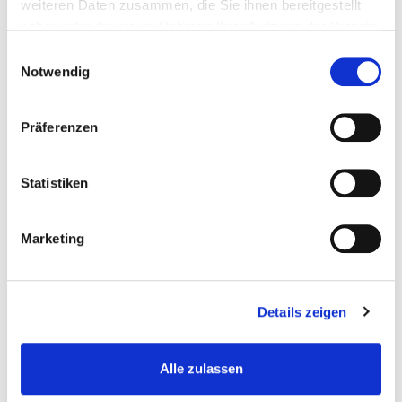
weiteren Daten zusammen, die Sie ihnen bereitgestellt
kontaktieren, verarbeiten wir Ihre personenbezogenen
haben oder die sie im Rahmen Ihrer Nutzung der Dienste
Daten nur, soweit an der Verarbeitung ein berechtigtes
gesammelt haben.
Interesse besteht (Art. 6 Abs. 1 lit. f DSGVO), Sie in die
Einwilligungsauswahl
Notwendig
Datenverarbeitung eingewilligt haben (Art. 6 Abs. 1 lit. a
DSGVO), die Verarbeitung für die Anbahnung,
Begründung, inhaltliche Ausgestaltung oder Änderung
Präferenzen
eines Rechtsverhältnisses zwischen Ihnen und uns
erforderlich sind (Art. 6 Abs. 1 lit. b DSGVO) oder eine
sonstige Rechtsnorm die Verarbeitung gestattet. Ihre
Statistiken
personenbezogenen Daten verbleiben bei uns, bis Sie
uns zur Löschung auffordern, Ihre Einwilligung zur
Marketing
Speicherung widerrufen oder der Zweck für die
Datenspeicherung entfällt (z. B. nach abgeschlossener
Bearbeitung Ihres Anliegens).
Details zeigen
Zwingende gesetzliche Bestimmungen – insbesondere
steuer- und handelsrechtliche Aufbewahrungsfristen –
bleiben unberührt. Sie haben jederzeit das Recht,
Alle zulassen
unentgeltlich Auskunft über Herkunft, Empfänger und