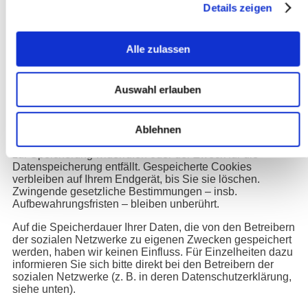
Verantwortlichkeit mit den Social-Media-Portal-Betreibern
Details zeigen
nicht vollumfänglich Einfluss auf die
Datenverarbeitungsvorgänge der Social-Media-Portale
haben. Unsere Möglichkeiten richten sich maßgeblich
Alle zulassen
nach der Unternehmenspolitik des jeweiligen Anbieters.
Speicherdauer
Auswahl erlauben
Die unmittelbar von uns über die Social-Media-Präsenz
erfassten Daten werden von unseren Systemen gelöscht,
Ablehnen
sobald Sie uns zur Löschung auffordern, Ihre Einwilligung
zur Speicherung widerrufen oder der Zweck für die
Datenspeicherung entfällt. Gespeicherte Cookies
verbleiben auf Ihrem Endgerät, bis Sie sie löschen.
Zwingende gesetzliche Bestimmungen – insb.
Aufbewahrungsfristen – bleiben unberührt.
Auf die Speicherdauer Ihrer Daten, die von den Betreibern
der sozialen Netzwerke zu eigenen Zwecken gespeichert
werden, haben wir keinen Einfluss. Für Einzelheiten dazu
informieren Sie sich bitte direkt bei den Betreibern der
sozialen Netzwerke (z. B. in deren Datenschutzerklärung,
siehe unten).