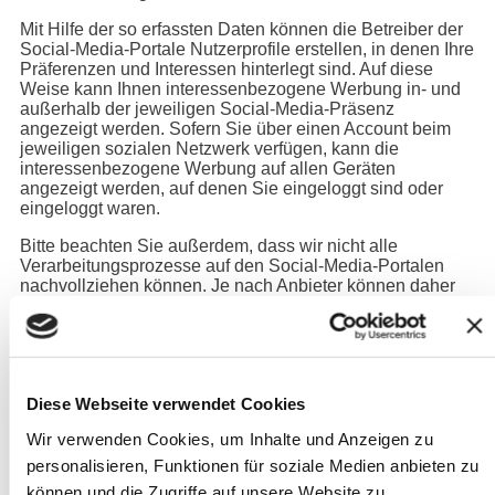
Mit Hilfe der so erfassten Daten können die Betreiber der
Social-Media-Portale Nutzerprofile erstellen, in denen Ihre
Präferenzen und Interessen hinterlegt sind. Auf diese
Weise kann Ihnen interessenbezogene Werbung in- und
außerhalb der jeweiligen Social-Media-Präsenz
angezeigt werden. Sofern Sie über einen Account beim
jeweiligen sozialen Netzwerk verfügen, kann die
interessenbezogene Werbung auf allen Geräten
angezeigt werden, auf denen Sie eingeloggt sind oder
eingeloggt waren.
Bitte beachten Sie außerdem, dass wir nicht alle
Verarbeitungsprozesse auf den Social-Media-Portalen
nachvollziehen können. Je nach Anbieter können daher
ggf. weitere Verarbeitungsvorgänge von den Betreibern
der Social-Media-Portale durchgeführt werden. Details
hierzu entnehmen Sie den Nutzungsbedingungen und
Datenschutzbestimmungen der jeweiligen Social-Media-
Portale.
Diese Webseite verwendet Cookies
Rechtsgrundlage
Wir verwenden Cookies, um Inhalte und Anzeigen zu
personalisieren, Funktionen für soziale Medien anbieten zu
Unsere Social-Media-Auftritte sollen eine möglichst
können und die Zugriffe auf unsere Website zu